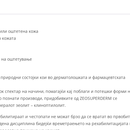
 или оштетена кожа
з кожата
и на оштетување
природни состојки кои во дерматолошката и фармацевтската
к спектар на начини, помагајќи кај поблаги и потешки форми 
ро познати производи, придобивките од ZEOSUPERDERM се
нералот зеолит – клиноптилолит.
билитираат и честопати не можат брзо да се вратат во првоби
едена дисциплина бидејќи времетраењето на рехабилитацијата 