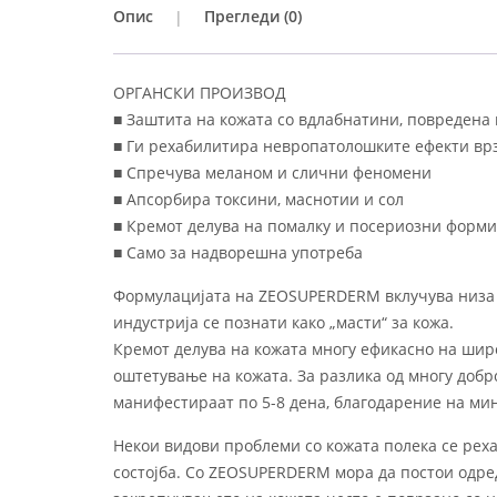
Опис
Прегледи (0)
ОРГАНСКИ ПРОИЗВОД
■ Заштита на кожата со вдлабнатини, повредена
■ Ги рехабилитира невропатолошките ефекти вр
■ Спречува меланом и слични феномени
■ Апсорбира токсини, маснотии и сол
■ Кремот делува на помалку и посериозни форм
■ Само за надворешна употреба
Формулацијата на ZEOSUPERDERM вклучува низа 
индустрија се познати како „масти“ за кожа.
Кремот делува на кожата многу ефикасно на широ
оштетување на кожата. За разлика од многу доб
манифестираат по 5-8 дена, благодарение на ми
Некои видови проблеми со кожата полека се реха
состојба. Со ZEOSUPERDERM мора да постои одр