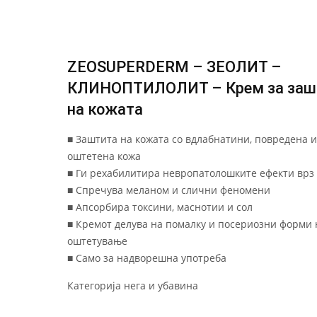
ZEOSUPERDERM – ЗЕОЛИТ –
КЛИНОПТИЛОЛИТ – Крем за заш
на кожата
■ Заштита на кожата со вдлабнатини, повредена 
оштетена кожа
■ Ги рехабилитира невропатолошките ефекти врз
■ Спречува меланом и слични феномени
■ Апсорбира токсини, маснотии и сол
■ Кремот делува на помалку и посериозни форми 
оштетување
■ Само за надворешна употреба
Категорија
нега и убавина