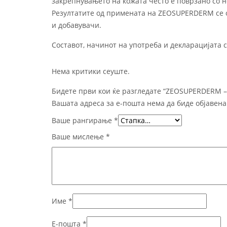
закрепнувањето на кожата често е поврзано со 
Резултатите од примената на ZEOSUPERDERM се 
и добавувачи.
Составот, начинот на употреба и декларацијата с
Нема критики сеуште.
Бидете први кои ќе разгледате “ZEOSUPERDERM 
Вашата адреса за е-пошта нема да биде објавена
Ваше рангирање
*
Ваше мислење
*
Име
*
Е-пошта
*