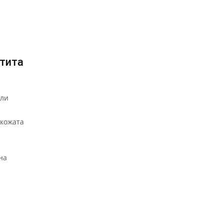
тита
или
 кожата
на