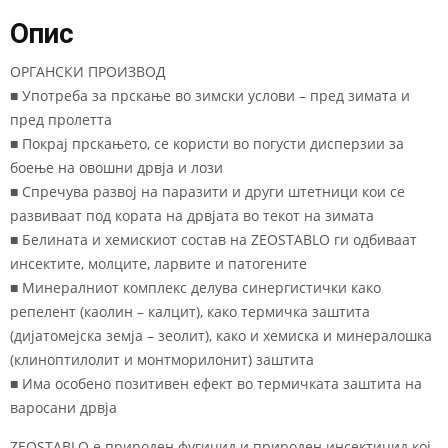
Опис
ОРГАНСКИ ПРОИЗВОД
■ Употреба за прскање во зимски услови – пред зимата и
пред пролетта
■ Покрај прскањето, се користи во погусти дисперзии за
боење на овошни дрвја и лози
■ Спречува развој на паразити и други штетници кои се
развиваат под кората на дрвјата во текот на зимата
■ Белината и хемискиот состав на ZEOSTABLO ги одбиваат
инсектите, молците, ларвите и патогените
■ Минералниот комплекс делува синергистички како
репелент (каолин – калцит), како термичка заштита
(дијатомејска земја – зеолит), како и хемиска и минералошка
(клиноптилолит и монтморилонит) заштита
■ Има особено позитивен ефект во термичката заштита на
варосани дрвја
ZEOSTABLO е природен фугицид и природен инсектицид кој