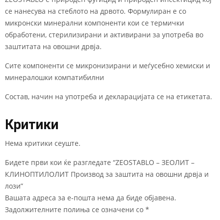
се нанесува на стеблото на дрвото. Формулиран е со
микронски минерални компоненти кои се термички
обработени, стерилизирани и активирани за употреба во
заштитата на овошни дрвја.
Сите компоненти се микронизирани и меѓусебно хемиски и
минералошки компатибилни
Состав, начин на употреба и декларацијата се на етикетата.
Критики
Нема критики сеуште.
Бидете први кои ќе разгледате “ZEOSTABLO – ЗЕОЛИТ –
КЛИНОПТИЛОЛИТ Производ за заштита на овошни дрвја и
лози”
Вашата адреса за е-пошта нема да биде објавена.
Задолжителните полиња се означени со
*