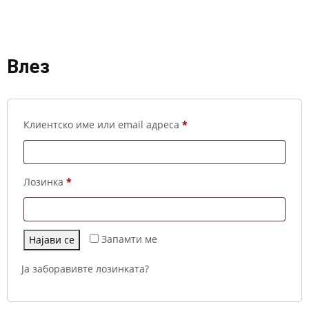
Влез
Задолжително
Клиентско име или email адреса
*
Задолжително
Лозинка
*
Запамти ме
Најави се
Ја заборавивте лозинката?